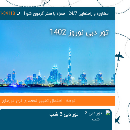
مشاوره و راهنمایی 24/7 | همراه با سفر گردون شو !
1-34118
تور دبی نوروز 1402
توجه : احتمال تغییر لحظه‌ای نرخ تورهای خارجی ب
تور دبی 3 شب