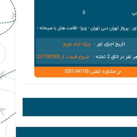
0
 : پرواز تهران دبی تهران - ویزا - اقامت هتل با صبحانه -
تاریخ اجرای تور :
ویژه ایام نوروز
ر در اتاق 2 تخته :
شروع قیمت از 22/700/000
مشاوره تلفنی (34118-031)