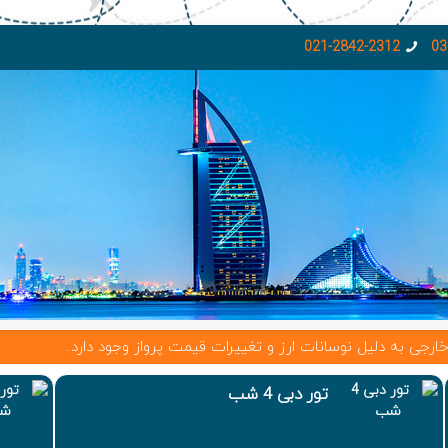
021-2842-2312
03
ه دلیل نوسانات ارز و تغییرات قیمت پرواز وجود دارد.
تور دبی 4 شب