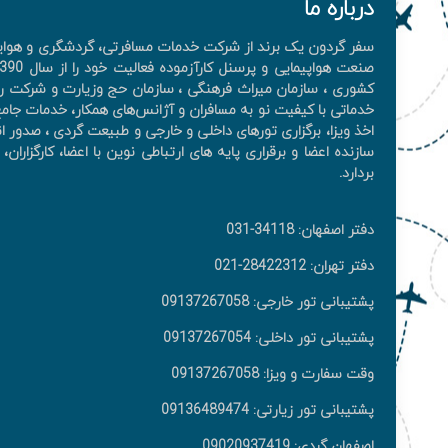
درباره ما
سفر گردون یک برند از شرکت خدمات مسافرتی، گردشگری و هوایی 
کشوری ، سازمان میراث فرهنگی ، سازمان حج وزیارت و شرکت را
خدماتی با کیفیت نو به مسافران و آژانس‌های همکار، خدمات جامع 
اخذ ويزا، برگزاری تورهای داخلی و خارجی و طبیعت گردی ، صدور ان
سازنده اعضا و برقراری پایه های ارتباطی نوین با اعضا، کارگزار
بردارد.
دفتر اصفهان: 34118-031
دفتر تهران: 28422312-021
پشتیبانی تور خارجی: 09137267058
پشتیبانی تور داخلی: 09137267054
وقت سفارت و ویزا: 09137267058
پشتیبانی تور زیارتی: 09136489474
اصفهان گردی: 09020937419