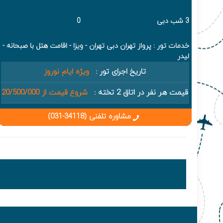
3 شب دبی
0
خدمات تور : پرواز تهران دبی تهران - ویزا - اقامت هتل با صبحانه -
لیدر
تاریخ اجرای تور :
ویژه ایام نوروز
قیمت هر نفر در اتاق 2 تخته :
شروع قیمت از 20/500/000
مشاوره تلفنی (34118-031)