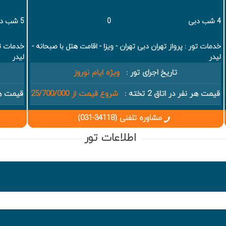
4 شب دبی
0
5 شب دبی
خدمات تور : پرواز تهران دبی تهران - ویزا - اقامت هتل با صبحانه -
خدمات تور
لیدر
لیدر
تاریخ اجرای تور :
ویژه ایام نوروز
قیمت هر نفر در اتاق 2 تخته :
شروع قیمت از 25/700/000
قیمت هر نف
مشاوره تلفنی (34118-031)
اطلاعات تور