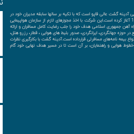
ن
آدینه گشت عالی قاپو است که با تکیه بر سالها سابقه مدیران خود در
صنعت هواپیمایی و پرسنل کارآزموده فعالیت خود را از سال 1390 آغاز کرده است.این شرکت با اخذ مجوزهای لازم از سازمان هواپیمایی
ه آهن جمهوری اسلامی هدف خود را جلب رضایت کامل مسافران و ارائه
در حوزه جهانگردی، ايرانگردی، صدور بليط های هوايی ، قطار، رزرو هتل،
واع بیمه نامه‌های مسافرتی قرارداده است.آدینه گشت با بکارگیری نظرات
ان، خطوط هوایی و راهنمایان، بر آن است تا در مسیر هدف نهایی خود گام