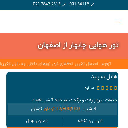
021-2842-2312
031-34118
تور هوایی چابهار از اصفهان
توجه : احتمال تغییر لحظه‌ای نرخ تورهای داخلی به دلیل تغییرات ق
هتل سپید
ستاره
خدمات : پرواز رفت و برگشت -صبحانه-7 شب اقامت
4 شب
12/800/000 تومان
تومان
آدرس و نقشه
تصاویر هتل