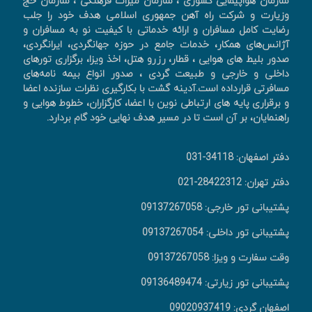
سازمان هواپیمایی کشوری ، سازمان میراث فرهنگی ، سازمان حج
وزیارت و شرکت راه آهن جمهوری اسلامی هدف خود را جلب
رضایت کامل مسافران و ارائه خدماتی با کیفیت نو به مسافران و
آژانس‌های همکار، خدمات جامع در حوزه جهانگردی، ايرانگردی،
صدور بليط های هوايی ، قطار، رزرو هتل، اخذ ويزا، برگزاری تورهای
داخلی و خارجی و طبیعت گردی ، صدور انواع بیمه نامه‌های
مسافرتی قرارداده است.آدینه گشت با بکارگیری نظرات سازنده اعضا
و برقراری پایه های ارتباطی نوین با اعضا، کارگزاران، خطوط هوایی و
راهنمایان، بر آن است تا در مسیر هدف نهایی خود گام بردارد.
دفتر اصفهان: 34118-031
دفتر تهران: 28422312-021
پشتیبانی تور خارجی: 09137267058
پشتیبانی تور داخلی: 09137267054
وقت سفارت و ویزا: 09137267058
پشتیبانی تور زیارتی: 09136489474
اصفهان گردی: 09020937419