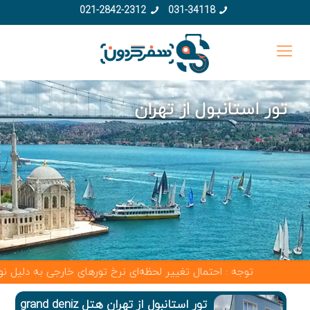
021-2842-2312
031-34118
تور استانبول از تهران
توجه : احتمال تغییر لحظه‌ای نرخ تورهای خارجی به دلیل نوسانات
تور استانبول از تهران هتل grand deniz