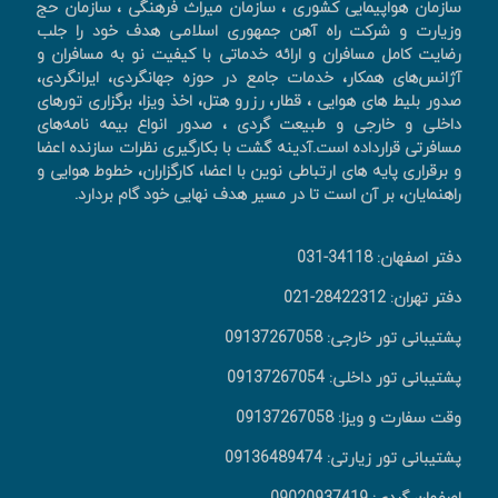
سازمان هواپیمایی کشوری ، سازمان میراث فرهنگی ، سازمان حج
وزیارت و شرکت راه آهن جمهوری اسلامی هدف خود را جلب
رضایت کامل مسافران و ارائه خدماتی با کیفیت نو به مسافران و
آژانس‌های همکار، خدمات جامع در حوزه جهانگردی، ايرانگردی،
صدور بليط های هوايی ، قطار، رزرو هتل، اخذ ويزا، برگزاری تورهای
داخلی و خارجی و طبیعت گردی ، صدور انواع بیمه نامه‌های
مسافرتی قرارداده است.آدینه گشت با بکارگیری نظرات سازنده اعضا
و برقراری پایه های ارتباطی نوین با اعضا، کارگزاران، خطوط هوایی و
راهنمایان، بر آن است تا در مسیر هدف نهایی خود گام بردارد.
دفتر اصفهان: 34118-031
دفتر تهران: 28422312-021
پشتیبانی تور خارجی: 09137267058
پشتیبانی تور داخلی: 09137267054
وقت سفارت و ویزا: 09137267058
پشتیبانی تور زیارتی: 09136489474