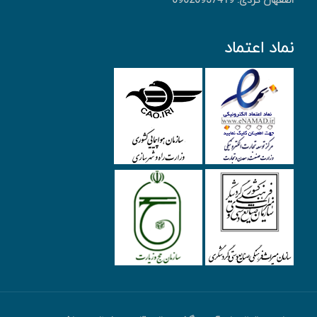
اصفهان گردی: 09020937419
نماد اعتماد