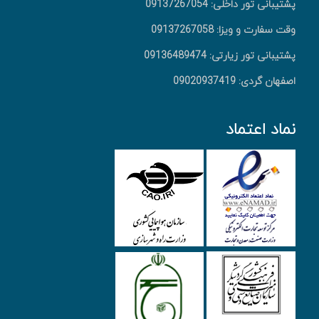
پشتیبانی تور داخلی: 09137267054
وقت سفارت و ویزا: 09137267058
پشتیبانی تور زیارتی: 09136489474
اصفهان گردی: 09020937419
نماد اعتماد