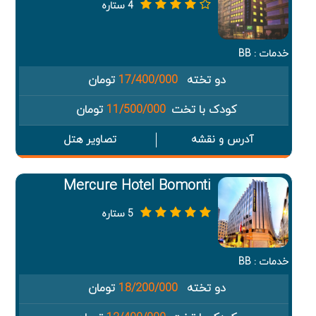
4 ستاره
خدمات : BB
دو تخته
17/400/000
تومان
کودک با تخت
11/500/000
تومان
آدرس و نقشه
تصاویر هتل
Mercure Hotel Bomonti
5 ستاره
خدمات : BB
دو تخته
18/200/000
تومان