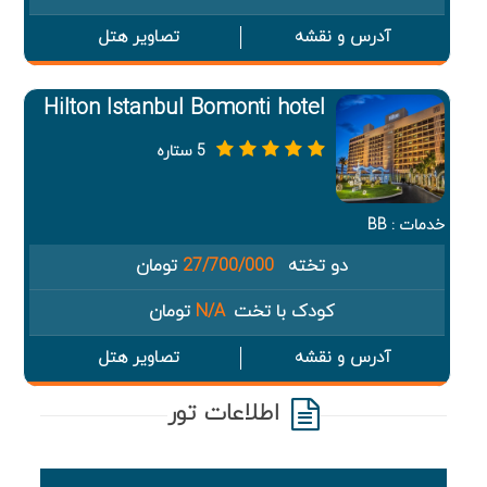
آدرس و نقشه
تصاویر هتل
Hilton Istanbul Bomonti hotel
5 ستاره
خدمات : BB
دو تخته
27/700/000
تومان
کودک با تخت
N/A
تومان
آدرس و نقشه
تصاویر هتل
اطلاعات تور