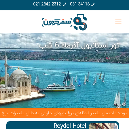
021-2842-2312
031-34118
تور استانبول آذرماه 6 شب
حتمال تغییر لحظه‌ای نرخ تورهای خارجی به دلیل تغییرات نرخ ارز و قیمت
Reydel Hotel