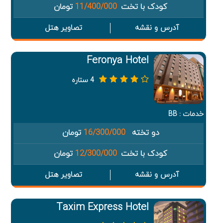
کودک با تخت
11/400/000
تومان
آدرس و نقشه
تصاویر هتل
Feronya Hotel
4 ستاره
خدمات : BB
دو تخته
16/300/000
تومان
کودک با تخت
12/300/000
تومان
آدرس و نقشه
تصاویر هتل
Taxim Express Hotel