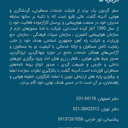
سفر گردون یک برند از شرکت خدمات مسافرتی، گردشگری و
هوایی آدینه گشت عالی قاپو است که با تکیه بر سالها سابقه
مدیران خود در صنعت هواپیمایی و پرسنل کارآزموده فعالیت خود را
از سال 1390 آغاز کرده است.این شرکت با اخذ مجوزهای لازم از
سازمان هواپیمایی کشوری ، سازمان میراث فرهنگی ، سازمان حج
وزیارت و شرکت راه آهن جمهوری اسلامی هدف خود را جلب
رضایت کامل مسافران و ارائه خدماتی با کیفیت نو به مسافران و
آژانس‌های همکار، خدمات جامع در حوزه جهانگردی، ايرانگردی،
صدور بليط های هوايی ، قطار، رزرو هتل، اخذ ويزا، برگزاری تورهای
داخلی و خارجی و طبیعت گردی ، صدور انواع بیمه نامه‌های
مسافرتی قرارداده است.آدینه گشت با بکارگیری نظرات سازنده اعضا
و برقراری پایه های ارتباطی نوین با اعضا، کارگزاران، خطوط هوایی و
راهنمایان، بر آن است تا در مسیر هدف نهایی خود گام بردارد.
دفتر اصفهان: 34118-031
دفتر تهران: 28422312-021
پشتیبانی تور خارجی: 09137267058