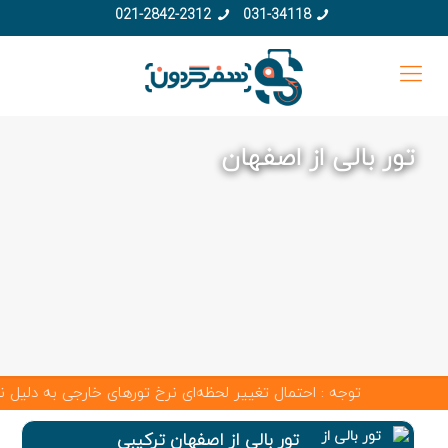
021-2842-2312
031-34118
تور بالی از اصفهان
توجه : احتمال تغییر لحظه‌ای نرخ تورهای خارجی به دلیل نوسانا
تور بالی از اصفهان ترکیبی