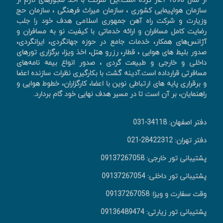
از سال 1390 آغاز کرده است.این شرکت با اخذ مجوزهای لازم از
سازمان هواپیمایی کشوری ، سازمان میراث فرهنگی ، سازمان حج
وزیارت و شرکت راه آهن جمهوری اسلامی هدف خود را جلب
رضایت کامل مسافران و ارائه خدماتی با کیفیت نو به مسافران و
آژانس‌های همکار، خدمات جامع در حوزه جهانگردی، ايرانگردی،
صدور بليط های هوايی ، قطار، رزرو هتل، اخذ ويزا، برگزاری تورهای
داخلی و خارجی و طبیعت گردی ، صدور انواع بیمه نامه‌های
مسافرتی قرارداده است.آدینه گشت با بکارگیری نظرات سازنده اعضا
و برقراری پایه های ارتباطی نوین با اعضا، کارگزاران، خطوط هوایی و
راهنمایان، بر آن است تا در مسیر هدف نهایی خود گام بردارد.
دفتر اصفهان: 34118-031
دفتر تهران: 28422312-021
پشتیبانی تور خارجی: 09137267058
پشتیبانی تور داخلی: 09137267054
وقت سفارت و ویزا: 09137267058
پشتیبانی تور زیارتی: 09136489474