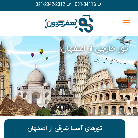
021-2842-2312
031-34118
تور خارجی از اصفهان
تورهای آسیا شرقی از اصفهان