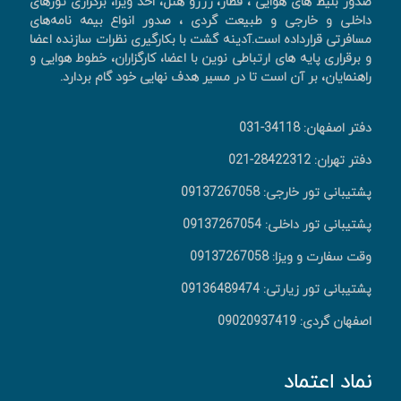
صدور بليط های هوايی ، قطار، رزرو هتل، اخذ ويزا، برگزاری تورهای
داخلی و خارجی و طبیعت گردی ، صدور انواع بیمه نامه‌های
مسافرتی قرارداده است.آدینه گشت با بکارگیری نظرات سازنده اعضا
و برقراری پایه های ارتباطی نوین با اعضا، کارگزاران، خطوط هوایی و
راهنمایان، بر آن است تا در مسیر هدف نهایی خود گام بردارد.
دفتر اصفهان: 34118-031
دفتر تهران: 28422312-021
پشتیبانی تور خارجی: 09137267058
پشتیبانی تور داخلی: 09137267054
وقت سفارت و ویزا: 09137267058
پشتیبانی تور زیارتی: 09136489474
اصفهان گردی: 09020937419
نماد اعتماد