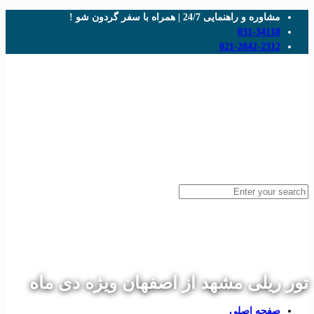
مایی 24/7 | همراه با سفر گردون شو !
031-
021-2842
ی مشهد از اصفهان ویژه دی ماه
 اصلی