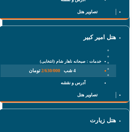
تصاویر هتل
 امیر کبیر
خدمات : صبحانه ناهار شام (انتخابی)
4 شب
2/630/000
تومان
آدرس و نقشه
تصاویر هتل
 زیارت