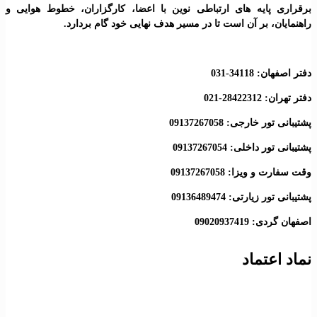
ه های ارتباطی نوین با اعضا، کارگزاران، خطوط هوایی و
ر آن است تا در مسیر هدف نهایی خود گام بردارد.
03
: 09137267058
 09137267054
 09137267058
: 09136489474
0902
ماد