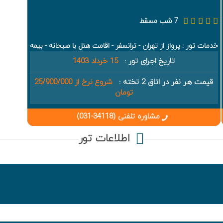
7 شب مسقط
خدمات تور : پرواز از تهران - ترانسفر - اقامت هتل با صبحانه - بیمه
تاریخ اجرای تور :
15 خرداد 1403
قیمت هر نفر در اتاق 2 تخته :
شروع نرخ از 25/900/000
تومان
مشاوره تلفنی (34118-031)
اطلاعات تور