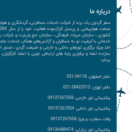
درباره ما
سفر گردون یک برند از شرکت خدمات مسافرتی، گردشگری و هوایی 
کشوری ، سازمان میراث فرهنگی ، سازمان حج وزیارت و شرکت را
خدماتی با کیفیت نو به مسافران و آژانس‌های همکار، خدمات جامع 
اخذ ويزا، برگزاری تورهای داخلی و خارجی و طبیعت گردی ، صدور ان
سازنده اعضا و برقراری پایه های ارتباطی نوین با اعضا، کارگزار
بردارد.
دفتر اصفهان: 34118-031
دفتر تهران: 28422312-021
پشتیبانی تور خارجی: 09137267058
پشتیبانی تور داخلی: 09137267054
وقت سفارت و ویزا: 09137267058
پشتیبانی تور زیارتی: 09136489474