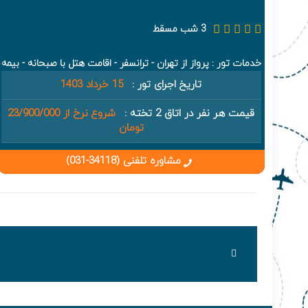
3 شب مسقط
خدمات تور : پرواز از تهران - ترانسفر - اقامت هتل با صبحانه - بیمه
تاریخ اجرای تور :
15 خرداد 1403
قیمت هر نفر در اتاق 2 تخته :
شروع نرخ از 23/900/000
تومان
مشاوره تلفنی (34118-031)