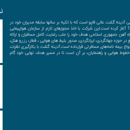
ن
آدینه گشت عالی قاپو است که با تکیه بر سالها سابقه مدیران خود در
صنعت هواپیمایی و پرسنل کارآزموده فعالیت خود را از سال 1390 آغاز کرده است.این شرکت با اخذ مجوزهای لازم از سازمان هواپیمایی
ه آهن جمهوری اسلامی هدف خود را جلب رضایت کامل مسافران و ارائه
در حوزه جهانگردی، ايرانگردی، صدور بليط های هوايی ، قطار، رزرو هتل،
واع بیمه نامه‌های مسافرتی قرارداده است.آدینه گشت با بکارگیری نظرات
ان، خطوط هوایی و راهنمایان، بر آن است تا در مسیر هدف نهایی خود گام