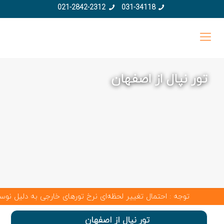
021-2842-2312
031-34118
تور نپال از اصفهان
توجه : احتمال تغییر لحظه‌ای نرخ تورهای خارجی به دلیل نوسانات
تور نپال از اصفهان