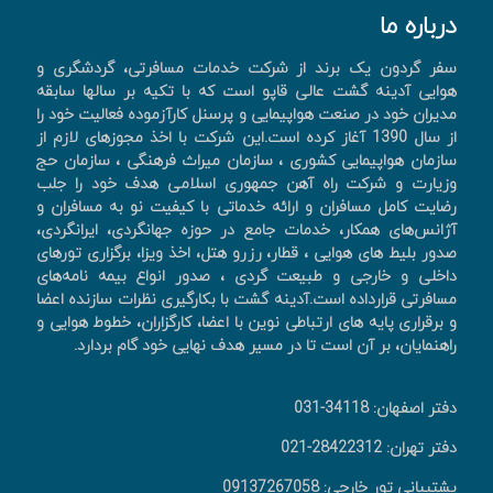
درباره ما
سفر گردون یک برند از شرکت خدمات مسافرتی، گردشگری و
هوایی آدینه گشت عالی قاپو است که با تکیه بر سالها سابقه
مدیران خود در صنعت هواپیمایی و پرسنل کارآزموده فعالیت خود را
از سال 1390 آغاز کرده است.این شرکت با اخذ مجوزهای لازم از
سازمان هواپیمایی کشوری ، سازمان میراث فرهنگی ، سازمان حج
وزیارت و شرکت راه آهن جمهوری اسلامی هدف خود را جلب
رضایت کامل مسافران و ارائه خدماتی با کیفیت نو به مسافران و
آژانس‌های همکار، خدمات جامع در حوزه جهانگردی، ايرانگردی،
صدور بليط های هوايی ، قطار، رزرو هتل، اخذ ويزا، برگزاری تورهای
داخلی و خارجی و طبیعت گردی ، صدور انواع بیمه نامه‌های
مسافرتی قرارداده است.آدینه گشت با بکارگیری نظرات سازنده اعضا
و برقراری پایه های ارتباطی نوین با اعضا، کارگزاران، خطوط هوایی و
راهنمایان، بر آن است تا در مسیر هدف نهایی خود گام بردارد.
دفتر اصفهان: 34118-031
دفتر تهران: 28422312-021
پشتیبانی تور خارجی: 09137267058