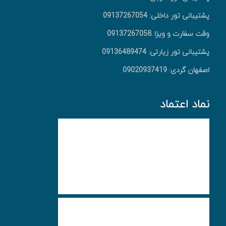
پشتیبانی تور داخلی: 09137267054
وقت سفارت و ویزا: 09137267058
پشتیبانی تور زیارتی: 09136489474
اصفهان گردی: 09020937419
نماد اعتماد