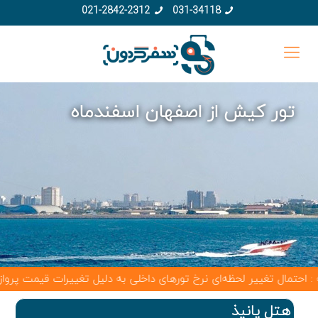
021-2842-2312
031-34118
تور کیش از اصفهان اسفندماه
 تغییر لحظه‌ای نرخ تورهای داخلی به دلیل تغییرات قیمت پرواز وجود دار
هتل پانیذ