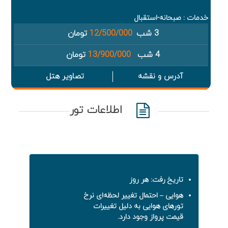
خدمات : صبحانه-استقبال
3 شب
12/500/000
تومان
4 شب
13/900/000
تومان
آدرس و نقشه
تصاویر هتل
اطلاعات تور
تاریخ رفت: هر روز
هوایی – احتمال تغییر لحظه‌ای نرخ
تورهای هوایی به دلیل تغییرات
قیمت پرواز وجود دارد.