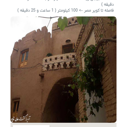
دقیقه )
فاصله تا کویر مصر –> 100 کیلومتر ( 1 ساعت و 25 دقیقه )