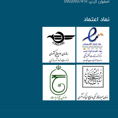
اصفهان گردی: 09020937419
نماد اعتماد