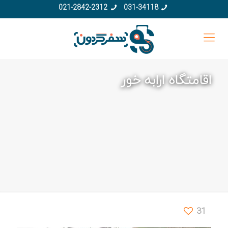
021-2842-2312
031-34118
اقامتگاه ارابه خور
31