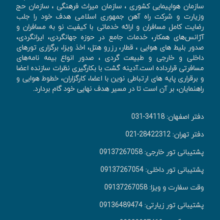
سازمان هواپیمایی کشوری ، سازمان میراث فرهنگی ، سازمان حج
وزیارت و شرکت راه آهن جمهوری اسلامی هدف خود را جلب
رضایت کامل مسافران و ارائه خدماتی با کیفیت نو به مسافران و
آژانس‌های همکار، خدمات جامع در حوزه جهانگردی، ايرانگردی،
صدور بليط های هوايی ، قطار، رزرو هتل، اخذ ويزا، برگزاری تورهای
داخلی و خارجی و طبیعت گردی ، صدور انواع بیمه نامه‌های
مسافرتی قرارداده است.آدینه گشت با بکارگیری نظرات سازنده اعضا
و برقراری پایه های ارتباطی نوین با اعضا، کارگزاران، خطوط هوایی و
راهنمایان، بر آن است تا در مسیر هدف نهایی خود گام بردارد.
دفتر اصفهان: 34118-031
دفتر تهران: 28422312-021
پشتیبانی تور خارجی: 09137267058
پشتیبانی تور داخلی: 09137267054
وقت سفارت و ویزا: 09137267058
پشتیبانی تور زیارتی: 09136489474