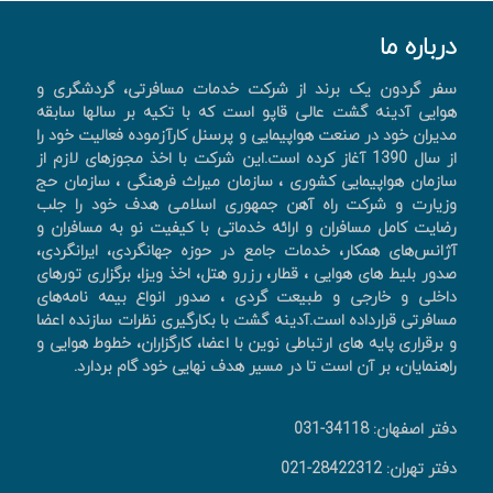
درباره ما
سفر گردون یک برند از شرکت خدمات مسافرتی، گردشگری و
هوایی آدینه گشت عالی قاپو است که با تکیه بر سالها سابقه
مدیران خود در صنعت هواپیمایی و پرسنل کارآزموده فعالیت خود را
از سال 1390 آغاز کرده است.این شرکت با اخذ مجوزهای لازم از
سازمان هواپیمایی کشوری ، سازمان میراث فرهنگی ، سازمان حج
وزیارت و شرکت راه آهن جمهوری اسلامی هدف خود را جلب
رضایت کامل مسافران و ارائه خدماتی با کیفیت نو به مسافران و
آژانس‌های همکار، خدمات جامع در حوزه جهانگردی، ايرانگردی،
صدور بليط های هوايی ، قطار، رزرو هتل، اخذ ويزا، برگزاری تورهای
داخلی و خارجی و طبیعت گردی ، صدور انواع بیمه نامه‌های
مسافرتی قرارداده است.آدینه گشت با بکارگیری نظرات سازنده اعضا
و برقراری پایه های ارتباطی نوین با اعضا، کارگزاران، خطوط هوایی و
راهنمایان، بر آن است تا در مسیر هدف نهایی خود گام بردارد.
دفتر اصفهان: 34118-031
دفتر تهران: 28422312-021