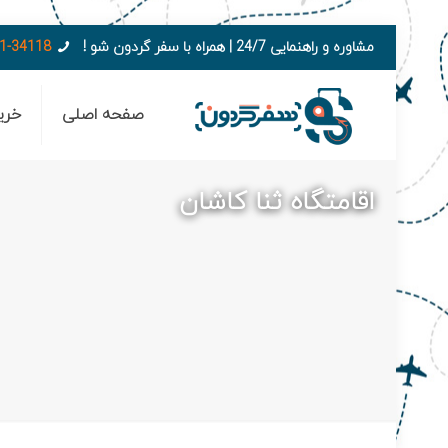
مشاوره و راهنمایی 24/7 | همراه با سفر گردون شو !
1-34118
صفحه اصلی
خری
اقامتگاه ثنا کاشان