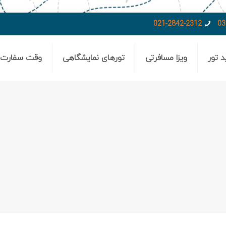
021-2842-2312
03
د تور
ویزا مسافرتی
تورهای نمایشگاهی
وقت سفارت