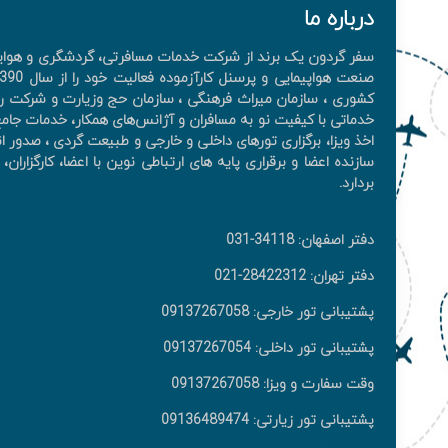
درباره ما
سفر گردون یک برند از شرکت خدمات مسافرتی، گردشگری و هوایی 
کشوری ، سازمان میراث فرهنگی ، سازمان حج وزیارت و شرکت را
خدماتی با کیفیت نو به مسافران و آژانس‌های همکار، خدمات جامع 
اخذ ويزا، برگزاری تورهای داخلی و خارجی و طبیعت گردی ، صدور ان
سازنده اعضا و برقراری پایه های ارتباطی نوین با اعضا، کارگزار
بردارد.
دفتر اصفهان: 34118-031
دفتر تهران: 28422312-021
پشتیبانی تور خارجی: 09137267058
پشتیبانی تور داخلی: 09137267054
وقت سفارت و ویزا: 09137267058
پشتیبانی تور زیارتی: 09136489474