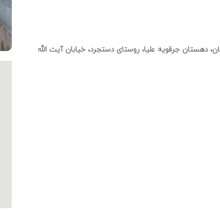
صفهان، 120 کیلومتری اصفهان، دهستان جرقویه علیا، روستای دستجرد، خیابان آیت الله