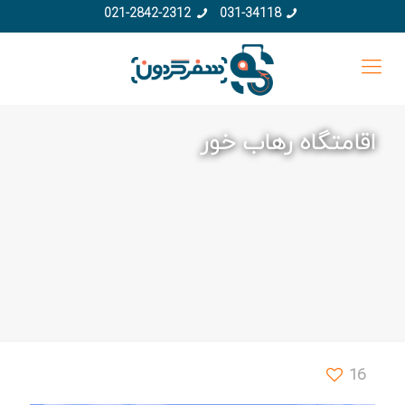
021-2842-2312
031-34118
اقامتگاه رهاب خور
16