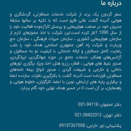
درباره ما
سفر گردون یک برند از شرکت خدمات مسافرتی، گردشگری و
هوایی آدینه گشت عالی قاپو است که با تکیه بر سالها سابقه
مدیران خود در صنعت هواپیمایی و پرسنل کارآزموده فعالیت خود را
از سال 1390 آغاز کرده است.این شرکت با اخذ مجوزهای لازم از
سازمان هواپیمایی کشوری ، سازمان میراث فرهنگی ، سازمان حج
وزیارت و شرکت راه آهن جمهوری اسلامی هدف خود را جلب
رضایت کامل مسافران و ارائه خدماتی با کیفیت نو به مسافران و
آژانس‌های همکار، خدمات جامع در حوزه جهانگردی، ايرانگردی،
صدور بليط های هوايی ، قطار، رزرو هتل، اخذ ويزا، برگزاری تورهای
داخلی و خارجی و طبیعت گردی ، صدور انواع بیمه نامه‌های
مسافرتی قرارداده است.آدینه گشت با بکارگیری نظرات سازنده اعضا
و برقراری پایه های ارتباطی نوین با اعضا، کارگزاران، خطوط هوایی و
راهنمایان، بر آن است تا در مسیر هدف نهایی خود گام بردارد.
دفتر اصفهان: 34118-031
دفتر تهران: 28422312-021
پشتیبانی تور خارجی: 09137267058