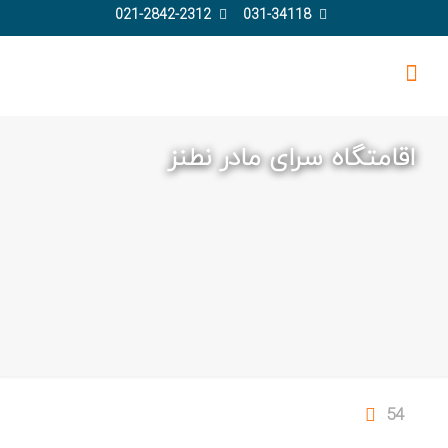
021-2842-2312
031-34118
اقامتگاه سرای مادر نطنز
54