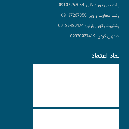
پشتیبانی تور داخلی: 09137267054
وقت سفارت و ویزا: 09137267058
پشتیبانی تور زیارتی: 09136489474
اصفهان گردی: 09020937419
نماد اعتماد