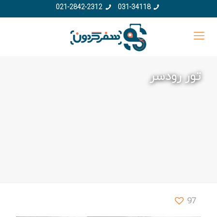
021-2842-2312
031-34118
تور رودسر
97