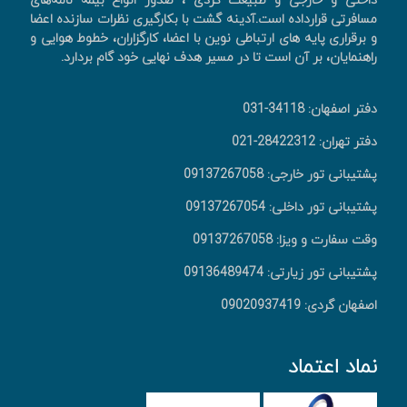
داخلی و خارجی و طبیعت گردی ، صدور انواع بیمه نامه‌های
مسافرتی قرارداده است.آدینه گشت با بکارگیری نظرات سازنده اعضا
و برقراری پایه های ارتباطی نوین با اعضا، کارگزاران، خطوط هوایی و
راهنمایان، بر آن است تا در مسیر هدف نهایی خود گام بردارد.
دفتر اصفهان: 34118-031
دفتر تهران: 28422312-021
پشتیبانی تور خارجی: 09137267058
پشتیبانی تور داخلی: 09137267054
وقت سفارت و ویزا: 09137267058
پشتیبانی تور زیارتی: 09136489474
اصفهان گردی: 09020937419
نماد اعتماد