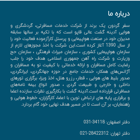
درباره ما
سفر گردون یک برند از شرکت خدمات مسافرتی، گردشگری و
هوایی آدینه گشت عالی قاپو است که با تکیه بر سالها سابقه
مدیران خود در صنعت هواپیمایی و پرسنل کارآزموده فعالیت خود را
از سال 1390 آغاز کرده است.این شرکت با اخذ مجوزهای لازم از
سازمان هواپیمایی کشوری ، سازمان میراث فرهنگی ، سازمان حج
وزیارت و شرکت راه آهن جمهوری اسلامی هدف خود را جلب
رضایت کامل مسافران و ارائه خدماتی با کیفیت نو به مسافران و
آژانس‌های همکار، خدمات جامع در حوزه جهانگردی، ايرانگردی،
صدور بليط های هوايی ، قطار، رزرو هتل، اخذ ويزا، برگزاری تورهای
داخلی و خارجی و طبیعت گردی ، صدور انواع بیمه نامه‌های
مسافرتی قرارداده است.آدینه گشت با بکارگیری نظرات سازنده اعضا
و برقراری پایه های ارتباطی نوین با اعضا، کارگزاران، خطوط هوایی و
راهنمایان، بر آن است تا در مسیر هدف نهایی خود گام بردارد.
دفتر اصفهان: 34118-031
دفتر تهران: 28422312-021