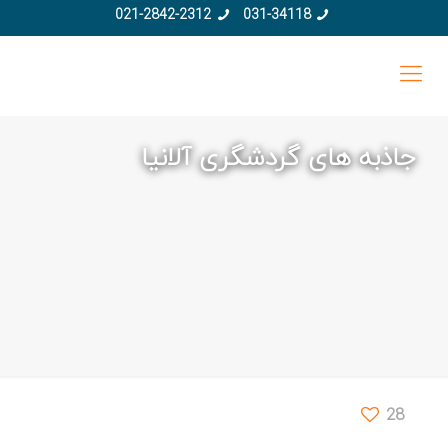
021-2842-2312
031-34118
جاذبه های گردشگری آلانیا
28