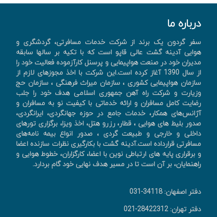
درباره ما
سفر گردون یک برند از شرکت خدمات مسافرتی، گردشگری و
هوایی آدینه گشت عالی قاپو است که با تکیه بر سالها سابقه
مدیران خود در صنعت هواپیمایی و پرسنل کارآزموده فعالیت خود را
از سال 1390 آغاز کرده است.این شرکت با اخذ مجوزهای لازم از
سازمان هواپیمایی کشوری ، سازمان میراث فرهنگی ، سازمان حج
وزیارت و شرکت راه آهن جمهوری اسلامی هدف خود را جلب
رضایت کامل مسافران و ارائه خدماتی با کیفیت نو به مسافران و
آژانس‌های همکار، خدمات جامع در حوزه جهانگردی، ايرانگردی،
صدور بليط های هوايی ، قطار، رزرو هتل، اخذ ويزا، برگزاری تورهای
داخلی و خارجی و طبیعت گردی ، صدور انواع بیمه نامه‌های
مسافرتی قرارداده است.آدینه گشت با بکارگیری نظرات سازنده اعضا
و برقراری پایه های ارتباطی نوین با اعضا، کارگزاران، خطوط هوایی و
راهنمایان، بر آن است تا در مسیر هدف نهایی خود گام بردارد.
دفتر اصفهان: 34118-031
دفتر تهران: 28422312-021