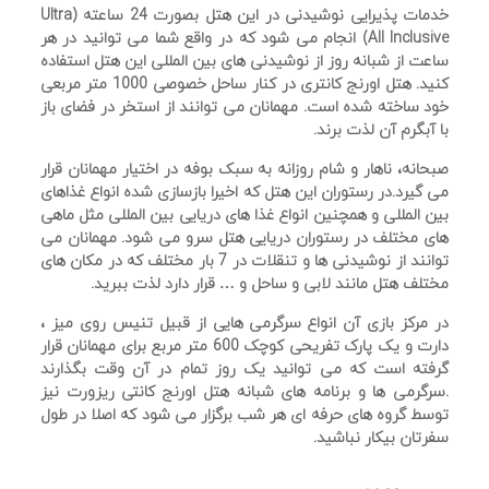
خدمات پذیرایی نوشیدنی در این هتل بصورت 24 ساعته (Ultra
All Inclusive) انجام می شود که در واقع شما می توانید در هر
ساعت از شبانه روز از نوشیدنی های بین المللی این هتل استفاده
کنید. هتل اورنج کانتری در کنار ساحل خصوصی 1000 متر مربعی
خود ساخته شده است. مهمانان می توانند از استخر در فضای باز
با آبگرم آن لذت برند.
صبحانه، ناهار و شام روزانه به سبک بوفه در اختیار مهمانان قرار
می گیرد.در رستوران این هتل که اخیرا بازسازی شده انواع غذاهای
بین المللی و همچنین انواع غذا های دریایی بین المللی مثل ماهی
های مختلف در رستوران دریایی هتل سرو می شود. مهمانان می
توانند از نوشیدنی ها و تنقلات در 7 بار مختلف که در مکان های
مختلف هتل مانند لابی و ساحل و … قرار دارد لذت ببرید.
در مرکز بازی آن انواع سرگرمی هایی از قبیل تنیس روی میز ،
دارت و یک پارک تفریحی کوچک 600 متر مربع برای مهمانان قرار
گرفته است که می توانید یک روز تمام در آن وقت بگذارند
.سرگرمی ها و برنامه های شبانه هتل اورنج کانتی ریزورت نیز
توسط گروه های حرفه ای هر شب برگزار می شود که اصلا در طول
سفرتان بیکار نباشید.