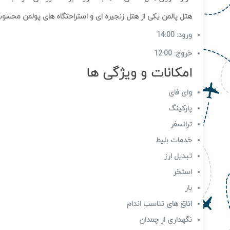
هتل پالمن یکی از هتل زنجیره ای و استراحتگاه های پولمن محس
ورود: 14:00
خروج: 12:00
امکانات و ویژگی ها
وای فای
پارکینگ
ترانسفر
خدمات بلیط
تبدیل ارز
استخر
بار
اتاق های تناسب اندام
نگهداری از چمدان