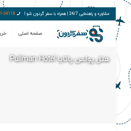
مشاوره و راهنمایی 24/7 | همراه با سفر گردون شو !
1-34118
صفحه اصلی
خری
هتل پولمن پاتایا Pullman Hotel