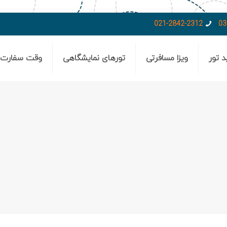
021-2842-2312
03
د تور
ویزا مسافرتی
تورهای نمایشگاهی
وقت سفارت