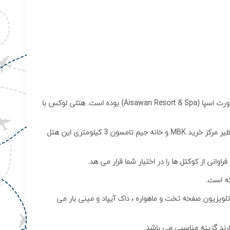
یکی از بهترین انتخابها در پاتای شمالی هتل 5 ستاره پاتایا هتل پولمن جی پاتایا (Pullman Pattaya Hotel G) است که نام قدیم آن آسیا وان ریزورت اسپا (Aisawan Resort & Spa) بوده است. هتلی لوکس با
این هتل فقط 7 دقیقه تا ایستگاه ترن سریع السیر Chongnonsri و 24 کیلومتر از فرودگاه بین المللی Suvarnabhumi فاصله دارد ؛ جاذبه هایی نظیر مرکز خرید MBK و خانه جیم تامسون 3 کیلومتری این هتل
 تلویزیون صفحه تخت و ماهواره ، داک آیپاد و مینی بار می
رند گزینه مناسبی می باشد.