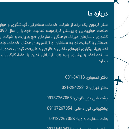
درباره ما
سفر گردون یک برند از شرکت خدمات مسافرتی، گردشگری و هوایی 
کشوری ، سازمان میراث فرهنگی ، سازمان حج وزیارت و شرکت را
خدماتی با کیفیت نو به مسافران و آژانس‌های همکار، خدمات جامع 
اخذ ويزا، برگزاری تورهای داخلی و خارجی و طبیعت گردی ، صدور ان
سازنده اعضا و برقراری پایه های ارتباطی نوین با اعضا، کارگزار
بردارد.
دفتر اصفهان: 34118-031
دفتر تهران: 28422312-021
پشتیبانی تور خارجی: 09137267058
پشتیبانی تور داخلی: 09137267054
وقت سفارت و ویزا: 09137267058