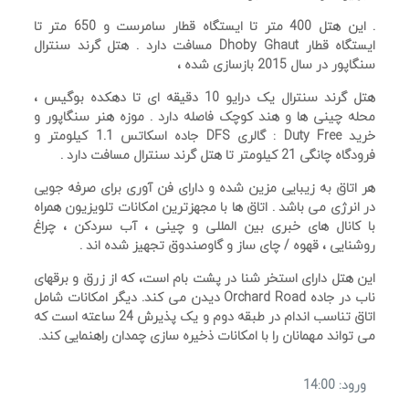
. این هتل 400 متر تا ایستگاه قطار سامرست و 650 متر تا
ایستگاه قطار Dhoby Ghaut مسافت دارد . هتل گرند سنترال
سنگاپور در سال 2015 بازسازی شده ،
هتل گرند سنترال یک درایو 10 دقیقه ای تا دهکده بوگیس ،
محله چینی ها و هند کوچک فاصله دارد . موزه هنر سنگاپور و
خرید Duty Free : گالری DFS جاده اسکاتس 1.1 کیلومتر و
فرودگاه چانگی 21 کیلومتر تا هتل گرند سنترال مسافت دارد .
هر اتاق به زیبایی مزین شده و دارای فن آوری برای صرفه جویی
در انرژی می باشد . اتاق ها با مجهزترین امکانات تلویزیون همراه
با کانال های خبری بین المللی و چینی ، آب سردکن ، چراغ
روشنایی ، قهوه / چای ساز و گاوصندوق تجهیز شده اند .
این هتل دارای استخر شنا در پشت بام است، که از زرق و برقهای
ناب در جاده Orchard Road دیدن می کند. دیگر امکانات شامل
اتاق تناسب اندام در طبقه دوم و یک پذیرش 24 ساعته است که
می تواند مهمانان را با امکانات ذخیره سازی چمدان راهنمایی کند.
ورود: 14:00