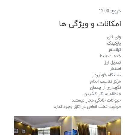
خروج: 12:00
امکانات و ویژگی ها
وای فای
پارکینگ
ترانسفر
خدمات بلیط
تبدیل ارز
استخر
دستگاه خودپرداز
مرکز تناسب اندام
نگهداری از چمدان
منطقه سیگار کشیدن
حیوانات خانگی مجاز نیستند
ظرفیت تخت اضافی در اتاق وجود ندارد