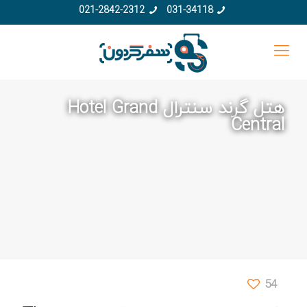
021-2842-2312
031-34118
هتل گرند سنترال Hotel Grand
Central
54