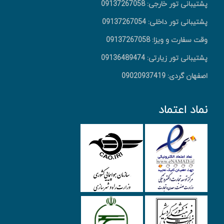
پشتیبانی تور خارجی: 09137267058
پشتیبانی تور داخلی: 09137267054
وقت سفارت و ویزا: 09137267058
پشتیبانی تور زیارتی: 09136489474
اصفهان گردی: 09020937419
نماد اعتماد