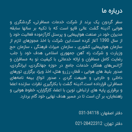
درباره ما
سفر گردون یک برند از شرکت خدمات مسافرتی، گردشگری و
هوایی آدینه گشت عالی قاپو است که با تکیه بر سالها سابقه
مدیران خود در صنعت هواپیمایی و پرسنل کارآزموده فعالیت خود را
از سال 1390 آغاز کرده است.این شرکت با اخذ مجوزهای لازم از
سازمان هواپیمایی کشوری ، سازمان میراث فرهنگی ، سازمان حج
وزیارت و شرکت راه آهن جمهوری اسلامی هدف خود را جلب
رضایت کامل مسافران و ارائه خدماتی با کیفیت نو به مسافران و
آژانس‌های همکار، خدمات جامع در حوزه جهانگردی، ايرانگردی،
صدور بليط های هوايی ، قطار، رزرو هتل، اخذ ويزا، برگزاری تورهای
داخلی و خارجی و طبیعت گردی ، صدور انواع بیمه نامه‌های
مسافرتی قرارداده است.آدینه گشت با بکارگیری نظرات سازنده اعضا
و برقراری پایه های ارتباطی نوین با اعضا، کارگزاران، خطوط هوایی و
راهنمایان، بر آن است تا در مسیر هدف نهایی خود گام بردارد.
دفتر اصفهان: 34118-031
دفتر تهران: 28422312-021