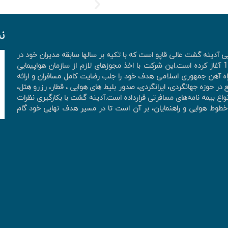
ن
آدینه گشت عالی قاپو است که با تکیه بر سالها سابقه مدیران خود در
صنعت هواپیمایی و پرسنل کارآزموده فعالیت خود را از سال 1390 آغاز کرده است.این شرکت با اخذ مجوزهای لازم از سازمان هواپیمایی
ه آهن جمهوری اسلامی هدف خود را جلب رضایت کامل مسافران و ارائه
در حوزه جهانگردی، ايرانگردی، صدور بليط های هوايی ، قطار، رزرو هتل،
واع بیمه نامه‌های مسافرتی قرارداده است.آدینه گشت با بکارگیری نظرات
ان، خطوط هوایی و راهنمایان، بر آن است تا در مسیر هدف نهایی خود گام