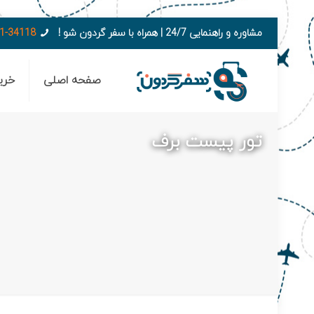
مشاوره و راهنمایی 24/7 | همراه با سفر گردون شو !
1-34118
صفحه اصلی
خری
تور پیست برف