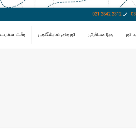
021-2842-2312
03
د تور
ویزا مسافرتی
تورهای نمایشگاهی
وقت سفارت