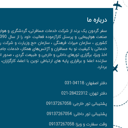
درباره ما
سفر گردون یک برند از شرکت خدمات مسافرتی، گردشگری و هوایی 
کشوری ، سازمان میراث فرهنگی ، سازمان حج وزیارت و شرکت را
خدماتی با کیفیت نو به مسافران و آژانس‌های همکار، خدمات جامع 
اخذ ويزا، برگزاری تورهای داخلی و خارجی و طبیعت گردی ، صدور ان
سازنده اعضا و برقراری پایه های ارتباطی نوین با اعضا، کارگزار
بردارد.
دفتر اصفهان: 34118-031
دفتر تهران: 28422312-021
پشتیبانی تور خارجی: 09137267058
پشتیبانی تور داخلی: 09137267054
وقت سفارت و ویزا: 09137267058