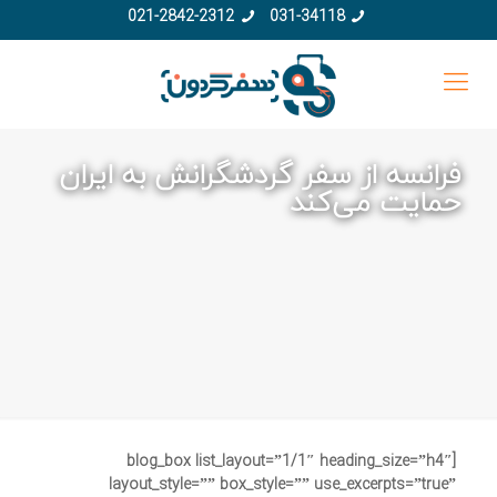
021-2842-2312
031-34118
فرانسه از سفر گردشگرانش به ایران
حمایت می‌کند
[blog_box list_layout=”1/1″ heading_size=”h4″
layout_style=”” box_style=”” use_excerpts=”true”