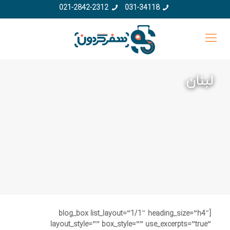
021-2842-2312
031-34118
لبنان
[blog_box list_layout=”1/1″ heading_size=”h4″
layout_style=”” box_style=”” use_excerpts=”true”