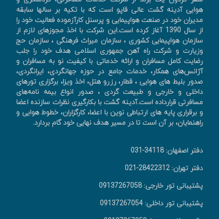
هوایی آدینه گشت عالی قاپو است که با تکیه بر سالها سابقه
مدیران خود در صنعت هواپیمایی و پرسنل کارآزموده فعالیت خود را
از سال 1390 آغاز کرده است.این شرکت با اخذ مجوزهای لازم از
سازمان هواپیمایی کشوری ، سازمان میراث فرهنگی ، سازمان حج
وزیارت و شرکت راه آهن جمهوری اسلامی هدف خود را جلب
رضایت کامل مسافران و ارائه خدماتی با کیفیت نو به مسافران و
آژانس‌های همکار، خدمات جامع در حوزه جهانگردی، ايرانگردی،
صدور بليط های هوايی ، قطار، رزرو هتل، اخذ ويزا، برگزاری تورهای
داخلی و خارجی و طبیعت گردی ، صدور انواع بیمه نامه‌های
مسافرتی قرارداده است.آدینه گشت با بکارگیری نظرات سازنده اعضا
و برقراری پایه های ارتباطی نوین با اعضا، کارگزاران، خطوط هوایی و
راهنمایان، بر آن است تا در مسیر هدف نهایی خود گام بردارد.
دفتر اصفهان: 34118-031
دفتر تهران: 28422312-021
پشتیبانی تور خارجی: 09137267058
پشتیبانی تور داخلی: 09137267054