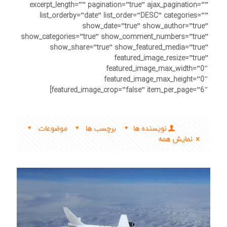
excerpt_length=”” pagination=”true” ajax_pagination=””
list_orderby=”date” list_order=”DESC” categories=””
show_date=”true” show_author=”true”
show_categories=”true” show_comment_numbers=”true”
show_share=”true” show_featured_media=”true”
featured_image_resize=”true”
featured_image_max_width=”0″
featured_image_max_height=”0″
featured_image_crop=”false” item_per_page=”6″]
نویسنده ها
برچسب ها
موضوعات
نمایش همه