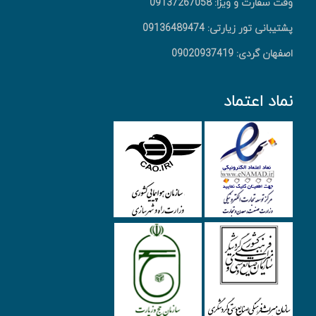
وقت سفارت و ویزا: 09137267058
پشتیبانی تور زیارتی: 09136489474
اصفهان گردی: 09020937419
نماد اعتماد